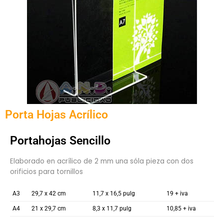
Porta Hojas Acrílico
Portahojas Sencillo
Elaborado en acrílico de 2 mm una sóla pieza con dos
orificios para tornillos
A3
29,7 x 42 cm
11,7 x 16,5 pulg
19 + iva
A4
21 x 29,7 cm
8,3 x 11,7 pulg
10,85 + iva