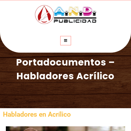
A.N.D. Publicidad
Soluciones Publicitarias Efectivas
Portadocumentos –
Habladores Acrílico
Habladores en Acrílico