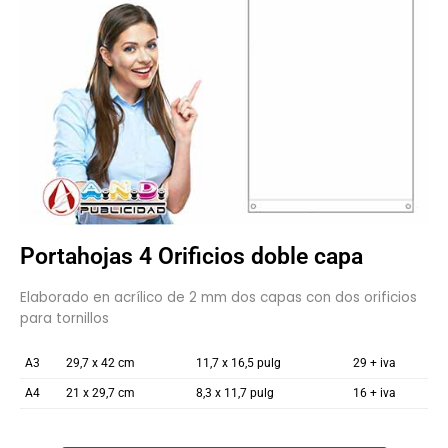
Portahojas 4 Orificios doble capa
Elaborado en acrílico de 2 mm dos capas con dos orificios
para tornillos
A3
29,7 x 42 cm
11,7 x 16,5 pulg
29 + iva
A4
21 x 29,7 cm
8,3 x 11,7 pulg
16 + iva