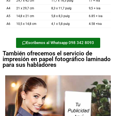
A3
29,7 x 42 cm
11,7 x 16,5 pulg
17 + iva
A4
21 x 29,7 cm
8,3 x 11,7 pulg
9,5 + iva
A5
14,8 x 21 cm
5,8 x 8,3 pulg
6.85 + iva
A6
10,5 x 14,8 cm
4,1 x 5,8 pulg
4.58 +iva
Escribenos al Whatsapp 098 342 8093
También ofrecemos el servicio de
impresión en papel fotográfico laminado
para sus habladores